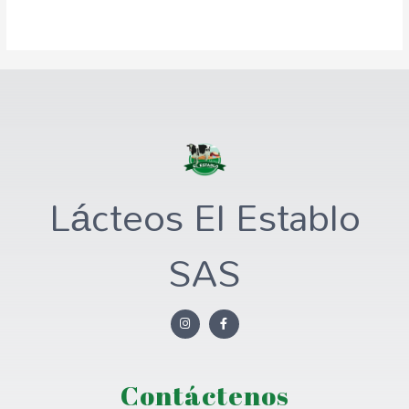
Rated
0
out
of
5
Lácteos El Establo
SAS
Contáctenos