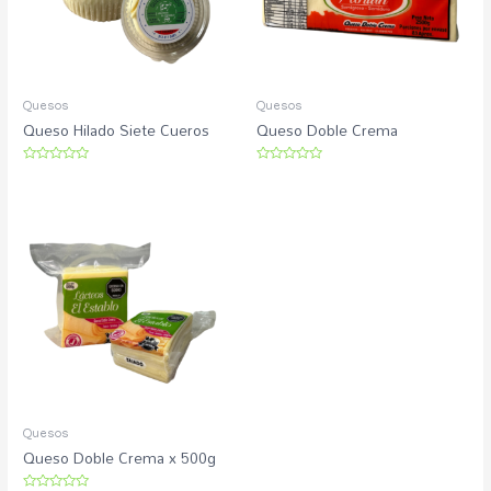
Quesos
Quesos
Queso Hilado Siete Cueros
Queso Doble Crema
Rated
Rated
0
0
out
out
of
of
5
5
Quesos
Queso Doble Crema x 500g