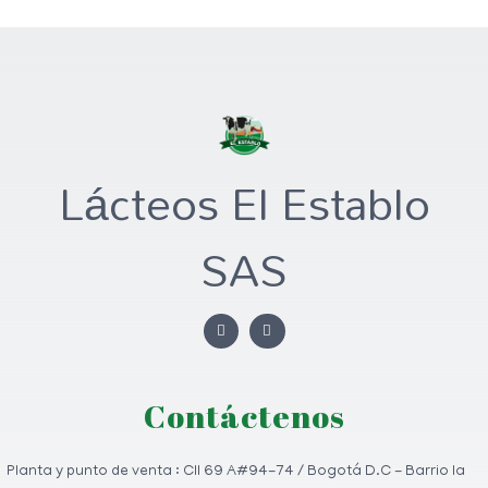
0
o
u
t
o
f
5
Lácteos El Establo
SAS
Contáctenos
Planta y punto de venta : Cll 69 A#94-74 / Bogotá D.C - Barrio la