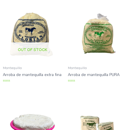
f
5
OUT OF STOCK
Mantequilla
Mantequilla
Arroba de mantequilla extra fina
Arroba de mantequilla PURA
R
R
a
a
t
t
e
e
d
d
0
0
o
o
u
u
t
t
o
o
f
f
5
5