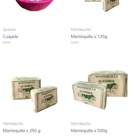
Quesos
Mantequilla
Cuajada
Mantequilla x 125g
R
R
a
a
t
t
e
e
d
d
0
0
o
o
u
u
t
t
o
o
f
f
5
5
Mantequilla
Mantequilla
Mantequilla x 250 g
Mantequilla x 500g