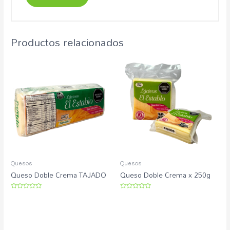
Productos relacionados
Quesos
Quesos
Queso Doble Crema TAJADO
Queso Doble Crema x 250g
Rated
Rated
0
0
out
out
of
of
5
5