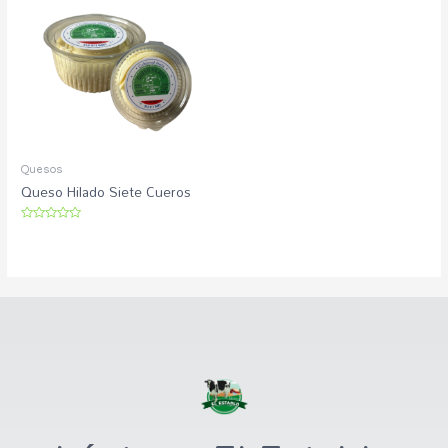
Quesos
Queso Hilado Siete Cueros
Rated
0
out
of
5